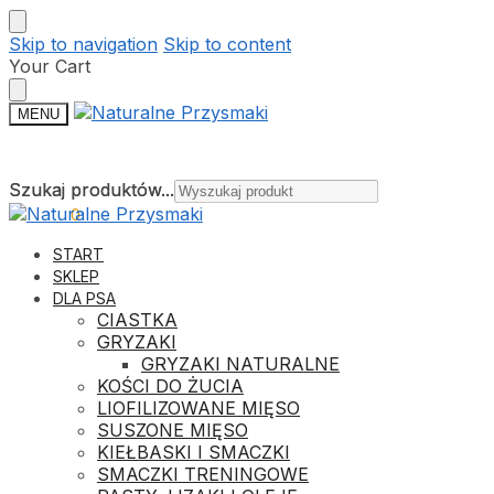
Skip to navigation
Skip to content
Your Cart
MENU
Szukaj produktów...
Szukaj produktów...
0,00
ZŁ
0
START
SKLEP
DLA PSA
CIASTKA
GRYZAKI
GRYZAKI NATURALNE
KOŚCI DO ŻUCIA
LIOFILIZOWANE MIĘSO
SUSZONE MIĘSO
KIEŁBASKI I SMACZKI
SMACZKI TRENINGOWE