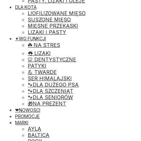
PASTY, LIZAKI I OLEJE
DLA KOTA
LIOFILIZOWANE MIĘSO
SUSZONE MIĘSO
MIĘSNE PRZEKĄSKI
LIZAKI I PASTY
✦WG FUNKCJI
☘️ NA STRES
👅 LIZAKI
🦷 DENTYSTYCZNE
PATYKI
💪 TWARDE
SER HIMALAJSKI
🐾DLA DUŻEGO PSA
🐾DLA SZCZENIĄT
🐾DLA SENIORÓW
🎁NA PREZENT
❤︎NOWOŚCI
PROMOCJE
MARKI
AYLA
BALTICA