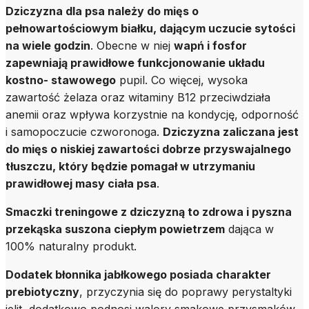
Dziczyzna dla psa należy do mięs o
pełnowartościowym białku, dającym uczucie sytości
na wiele godzin
. Obecne w niej
wapń i fosfor
zapewniają prawidłowe funkcjonowanie układu
kostno- stawowego
pupil. Co więcej, wysoka
zawartość żelaza oraz witaminy B12 przeciwdziała
anemii oraz wpływa korzystnie na kondycję, odporność
i samopoczucie czworonoga.
Dziczyzna zaliczana jest
do mięs o niskiej zawartości dobrze przyswajalnego
tłuszczu, który będzie pomagał w utrzymaniu
prawidłowej masy ciała psa
.
Smaczki treningowe z dziczyzną to zdrowa i pyszna
przekąska suszona ciepłym powietrzem
dająca w
100% naturalny produkt.
Dodatek błonnika jabłkowego posiada charakter
prebiotyczny
, przyczynia się do poprawy perystaltyki
jelit, dodatkowo podnosi walory smakowe przysmaków