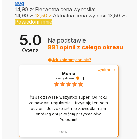
80g
14,90
zł
Pierwotna cena wynosiła:
14,90 zł.
13,50
zł
Aktualna cena wynosi: 13,50 zł.
Powiadom mnie
5.0
Na podstawie
991
opinii
z całego okresu
Ocena
Jak zbieramy opinie?
wyróżniona
Monia
zweryfikowano
🥰 Jak zawsze wszystko super! Od roku
zamawiam regularnie - trzymają ten sam
poziom. Jeszcze się nie zawiodłam ani
obsługą ani jakością przysmaków.
Polecam!
2025-05-19