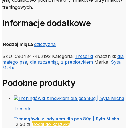
treningowych.
Informacje dodatkowe
Rodzaj mięsa
dziczyzna
SKU:
5904347462192
Kategoria:
Treserki
Znaczniki:
dla
małego psa
,
dla szczeniąt
,
z prebiotykiem
Marka:
Syta
Micha
Podobne produkty
Treserki
Treningówki z indykiem dla psa 80g | Syta Micha
12,50
zł
Dodaj do koszyka