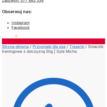
Zadzwoń: 577 882 334
Obserwuj nas:
Instagram
Facebook
0,00
ZŁ
0
Strona główna
/
Przysmaki dla psa
/
Treserki
/
Smaczki
treningowe z dziczyzną 50g | Syta Micha