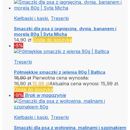
Kiełbaski i kąski
,
Treserki
Smaczki dla psa z jagnięciną, dynią, bananem i
morelą 80g | Syta Micha
14,90
zł
Dodaj do koszyka
-5%
Treserki
Półmiękkie smaczki z jelenia 80g | Baltica
16,90
zł
Pierwotna cena wynosiła:
16,90 zł.
15,99
zł
Aktualna cena wynosi: 15,99 zł.
Dodaj do koszyka
-9%
Brak w magazynie
Kiełbaski i kąski
,
Treserki
Smaczki dla psa z wołowina, malinami i szpinakiem