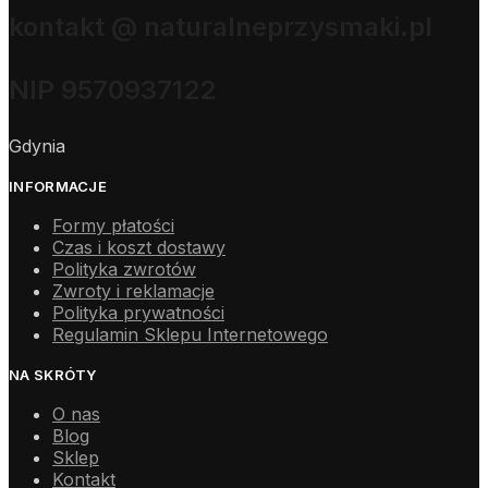
kontakt @ naturalneprzysmaki.pl
NIP 9570937122
Gdynia
INFORMACJE
Formy płatości
Czas i koszt dostawy
Polityka zwrotów
Zwroty i reklamacje
Polityka prywatności
Regulamin Sklepu Internetowego
NA SKRÓTY
O nas
Blog
Sklep
Kontakt