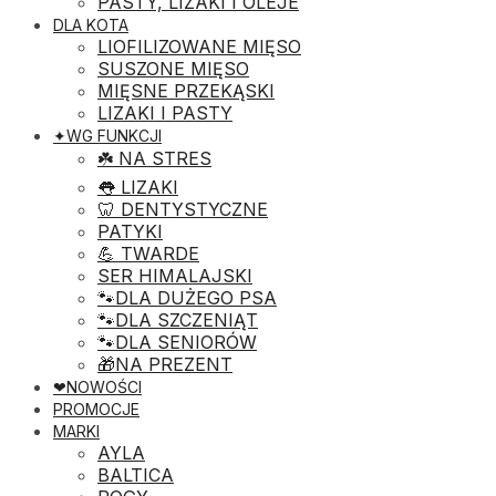
PASTY, LIZAKI I OLEJE
DLA KOTA
LIOFILIZOWANE MIĘSO
SUSZONE MIĘSO
MIĘSNE PRZEKĄSKI
LIZAKI I PASTY
✦WG FUNKCJI
☘️ NA STRES
👅 LIZAKI
🦷 DENTYSTYCZNE
PATYKI
💪 TWARDE
SER HIMALAJSKI
🐾DLA DUŻEGO PSA
🐾DLA SZCZENIĄT
🐾DLA SENIORÓW
🎁NA PREZENT
❤︎NOWOŚCI
PROMOCJE
MARKI
AYLA
BALTICA