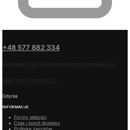
+48 577 882 334
kontakt @ naturalneprzysmaki.pl
NIP 9570937122
Gdynia
INFORMACJE
Formy płatości
Czas i koszt dostawy
Polityka zwrotów