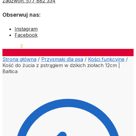
Zadzwoń: 577 882 334
Obserwuj nas:
Instagram
Facebook
30,19
ZŁ
2
Strona główna
/
Przysmaki dla psa
/
Kości funkcyjne
/
Kość do żucia z pstrągiem w dzikich ziołach 12cm |
Baltica