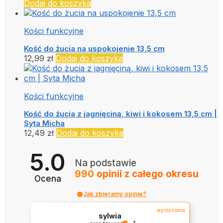
Dodaj do koszyka
Kości funkcyjne
Kość do żucia na uspokojenie 13,5 cm
12,99
zł
Dodaj do koszyka
Kości funkcyjne
Kość do żucia z jagnięciną, kiwi i kokosem 13,5 cm |
Syta Micha
12,49
zł
Dodaj do koszyka
5.0
Na podstawie
990
opinii
z całego okresu
Ocena
Jak zbieramy opinie?
wyróżniona
sylwia