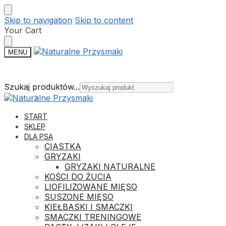
Skip to navigation
Skip to content
Your Cart
MENU
Szukaj produktów...
Szukaj produktów...
30,19
ZŁ
2
START
SKLEP
DLA PSA
CIASTKA
GRYZAKI
GRYZAKI NATURALNE
KOŚCI DO ŻUCIA
LIOFILIZOWANE MIĘSO
SUSZONE MIĘSO
KIEŁBASKI I SMACZKI
SMACZKI TRENINGOWE