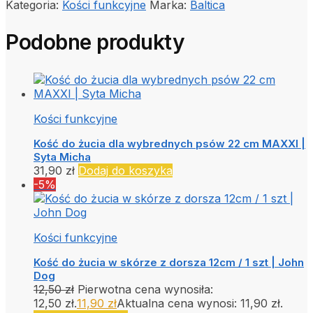
Kategoria:
Kości funkcyjne
Marka:
Baltica
Podobne produkty
Kości funkcyjne
Kość do żucia dla wybrednych psów 22 cm MAXXI |
Syta Micha
31,90
zł
Dodaj do koszyka
-5%
Kości funkcyjne
Kość do żucia w skórze z dorsza 12cm / 1 szt | John
Dog
12,50
zł
Pierwotna cena wynosiła:
12,50 zł.
11,90
zł
Aktualna cena wynosi: 11,90 zł.