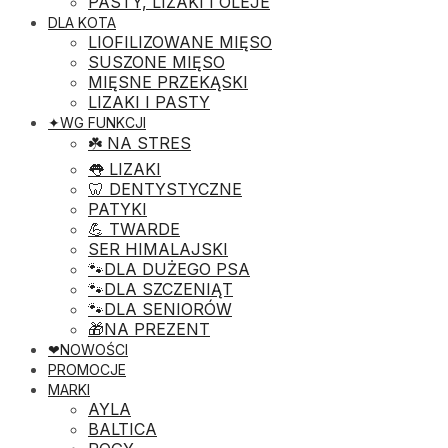
PASTY, LIZAKI I OLEJE
DLA KOTA
LIOFILIZOWANE MIĘSO
SUSZONE MIĘSO
MIĘSNE PRZEKĄSKI
LIZAKI I PASTY
✦WG FUNKCJI
☘️ NA STRES
👅 LIZAKI
🦷 DENTYSTYCZNE
PATYKI
💪 TWARDE
SER HIMALAJSKI
🐾DLA DUŻEGO PSA
🐾DLA SZCZENIĄT
🐾DLA SENIORÓW
🎁NA PREZENT
❤︎NOWOŚCI
PROMOCJE
MARKI
AYLA
BALTICA