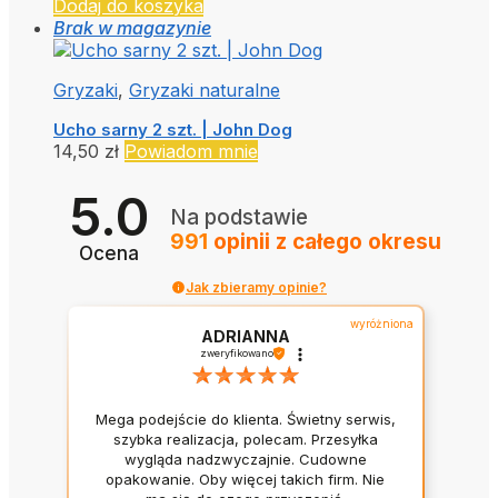
Dodaj do koszyka
Brak w magazynie
Gryzaki
,
Gryzaki naturalne
Ucho sarny 2 szt. | John Dog
14,50
zł
Powiadom mnie
5.0
Na podstawie
991
opinii
z całego okresu
Ocena
Jak zbieramy opinie?
wyróżniona
ADRIANNA
zweryfikowano
Mega podejście do klienta. Świetny serwis,
szybka realizacja, polecam. Przesyłka
wygląda nadzwyczajnie. Cudowne
opakowanie. Oby więcej takich firm. Nie