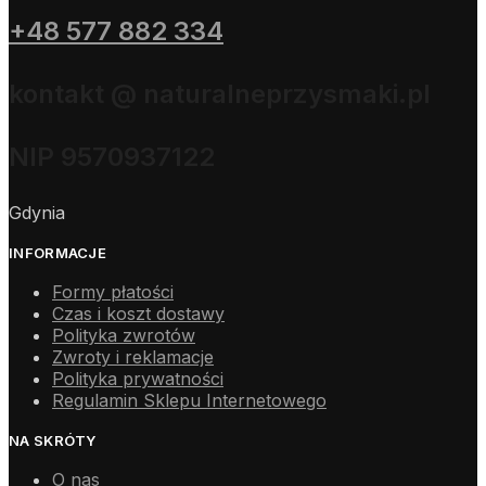
+48 577 882 334
kontakt @ naturalneprzysmaki.pl
NIP 9570937122
Gdynia
INFORMACJE
Formy płatości
Czas i koszt dostawy
Polityka zwrotów
Zwroty i reklamacje
Polityka prywatności
Regulamin Sklepu Internetowego
NA SKRÓTY
O nas