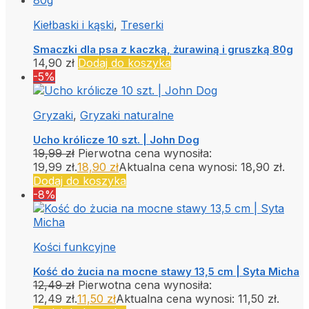
Kiełbaski i kąski
,
Treserki
Smaczki dla psa z kaczką, żurawiną i gruszką 80g
14,90
zł
Dodaj do koszyka
-5%
Gryzaki
,
Gryzaki naturalne
Ucho królicze 10 szt. | John Dog
19,99
zł
Pierwotna cena wynosiła:
19,99 zł.
18,90
zł
Aktualna cena wynosi: 18,90 zł.
Dodaj do koszyka
-8%
Kości funkcyjne
Kość do żucia na mocne stawy 13,5 cm | Syta Micha
12,49
zł
Pierwotna cena wynosiła:
12,49 zł.
11,50
zł
Aktualna cena wynosi: 11,50 zł.