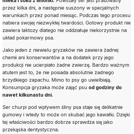
mleka i soku z limonki.
Powstały ser jest prasowany
przez kilka dni, a następnie suszony w specjalnych
warunkach przez ponad miesiąc. Podczas tego procesu
nabiera swojej niezwykłej twardości. Gotowy produkt nie
zawiera laktozy dlatego nie oddziałuje niekorzystnie na
układ pokarmowy psa.
Jako jeden z niewielu gryzaków nie zawiera żadnej
chemii ani konserwantów a na dodatek przy jego
produkcji nie ucierpiało żadne zwierzę. Bardzo ważnym
atutem jest to, że nie posiada absolutnie żadnego
brzydkiego zapachu. Mimo to psy go uwielbiają.
Konsumpcja gryzaka może zająć psu
od godziny do
nawet kilkunastu dni.
Ser churpi pod wpływem śliny psa staje się delikatnie
gumowy i wtedy to może on skubać jego kawałki. Dzięki
tej właściwości bardzo dobrze sprawdza się jako
przekąska dentystyczna.