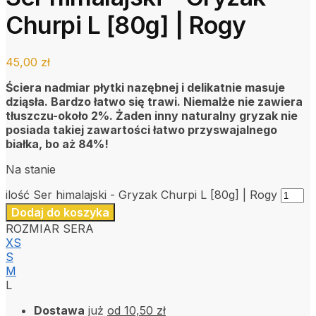
Churpi L [80g] | Rogy
45,00
zł
Ściera nadmiar płytki nazębnej i delikatnie masuje
dziąsła. Bardzo łatwo się trawi. Niemalże nie zawiera
tłuszczu-około 2%. Żaden inny naturalny gryzak nie
posiada takiej zawartości łatwo przyswajalnego
białka, bo aż 84%!
Na stanie
ilość Ser himalajski - Gryzak Churpi L [80g] | Rogy
Dodaj do koszyka
ROZMIAR SERA
XS
S
M
L
Dostawa
już
od 10,50 zł