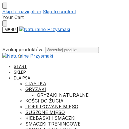
Skip to navigation
Skip to content
Your Cart
MENU
Szukaj produktów...
Szukaj produktów...
0,00
ZŁ
0
START
SKLEP
DLA PSA
CIASTKA
GRYZAKI
GRYZAKI NATURALNE
KOŚCI DO ŻUCIA
LIOFILIZOWANE MIĘSO
SUSZONE MIĘSO
KIEŁBASKI I SMACZKI
SMACZKI TRENINGOWE