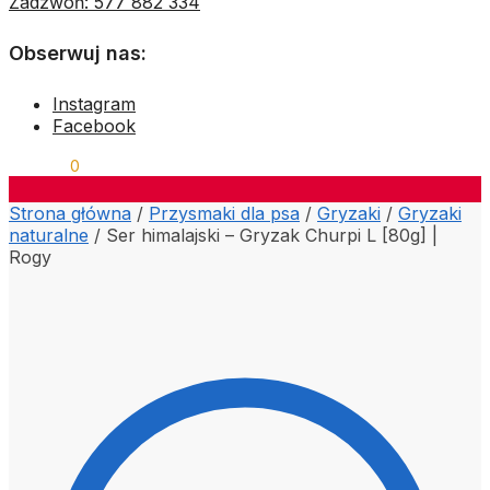
Zadzwoń: 577 882 334
Obserwuj nas:
Instagram
Facebook
0,00
ZŁ
0
Strona główna
/
Przysmaki dla psa
/
Gryzaki
/
Gryzaki
naturalne
/
Ser himalajski – Gryzak Churpi L [80g] |
Rogy