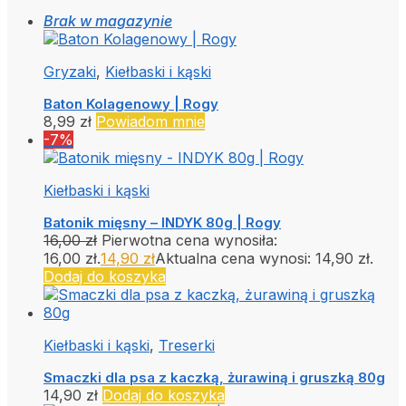
Brak w magazynie
Gryzaki
,
Kiełbaski i kąski
Baton Kolagenowy | Rogy
8,99
zł
Powiadom mnie
-7%
Kiełbaski i kąski
Batonik mięsny – INDYK 80g | Rogy
16,00
zł
Pierwotna cena wynosiła:
16,00 zł.
14,90
zł
Aktualna cena wynosi: 14,90 zł.
Dodaj do koszyka
Kiełbaski i kąski
,
Treserki
Smaczki dla psa z kaczką, żurawiną i gruszką 80g
14,90
zł
Dodaj do koszyka