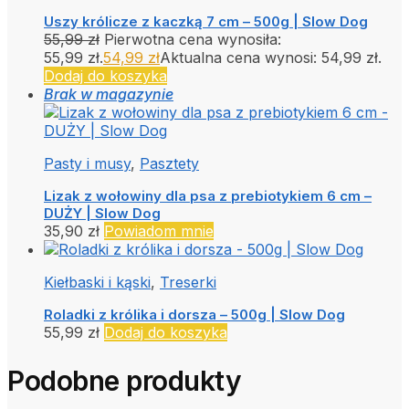
Uszy królicze z kaczką 7 cm – 500g | Slow Dog
55,99
zł
Pierwotna cena wynosiła:
55,99 zł.
54,99
zł
Aktualna cena wynosi: 54,99 zł.
Dodaj do koszyka
Brak w magazynie
Pasty i musy
,
Pasztety
Lizak z wołowiny dla psa z prebiotykiem 6 cm –
DUŻY | Slow Dog
35,90
zł
Powiadom mnie
Kiełbaski i kąski
,
Treserki
Roladki z królika i dorsza – 500g | Slow Dog
55,99
zł
Dodaj do koszyka
Podobne produkty