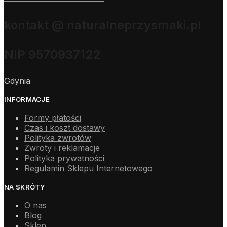
kontakt @ naturalneprzysmaki.pl
NIP 9570937122
Gdynia
INFORMACJE
Formy płatości
Czas i koszt dostawy
Polityka zwrotów
Zwroty i reklamacje
Polityka prywatności
Regulamin Sklepu Internetowego
NA SKRÓTY
O nas
Blog
Sklep