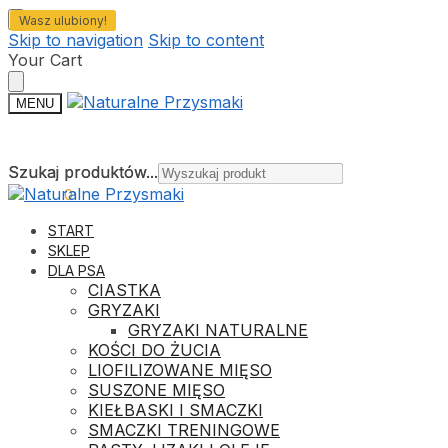
Wasz ulubiony!
Wasz ulubiony!
Skip to navigation
Skip to content
Your Cart
MENU
Szukaj produktów...
Szukaj produktów...
0,00
ZŁ
0
START
SKLEP
DLA PSA
CIASTKA
GRYZAKI
GRYZAKI NATURALNE
KOŚCI DO ŻUCIA
LIOFILIZOWANE MIĘSO
SUSZONE MIĘSO
KIEŁBASKI I SMACZKI
SMACZKI TRENINGOWE