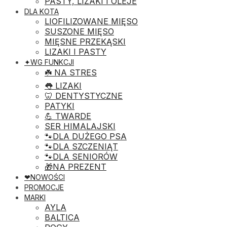
PASTY, LIZAKI I OLEJE
DLA KOTA
LIOFILIZOWANE MIĘSO
SUSZONE MIĘSO
MIĘSNE PRZEKĄSKI
LIZAKI I PASTY
✦WG FUNKCJI
☘️ NA STRES
👅 LIZAKI
🦷 DENTYSTYCZNE
PATYKI
💪 TWARDE
SER HIMALAJSKI
🐾DLA DUŻEGO PSA
🐾DLA SZCZENIĄT
🐾DLA SENIORÓW
🎁NA PREZENT
❤︎NOWOŚCI
PROMOCJE
MARKI
AYLA
BALTICA