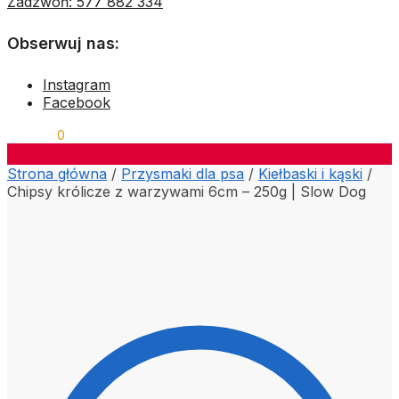
Zadzwoń: 577 882 334
Obserwuj nas:
Instagram
Facebook
0,00
ZŁ
0
Strona główna
/
Przysmaki dla psa
/
Kiełbaski i kąski
/
Chipsy królicze z warzywami 6cm – 250g | Slow Dog