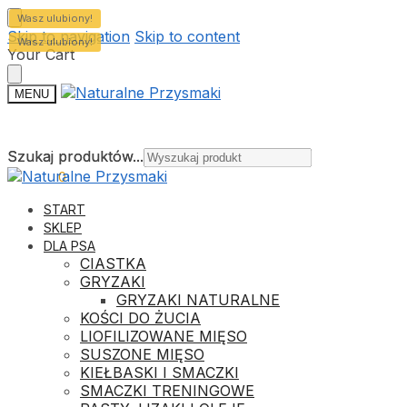
Wasz ulubiony!
Skip to navigation
Skip to content
Wasz ulubiony!
Your Cart
MENU
Szukaj produktów...
Szukaj produktów...
0,00
ZŁ
0
START
SKLEP
DLA PSA
CIASTKA
GRYZAKI
GRYZAKI NATURALNE
KOŚCI DO ŻUCIA
LIOFILIZOWANE MIĘSO
SUSZONE MIĘSO
KIEŁBASKI I SMACZKI
SMACZKI TRENINGOWE