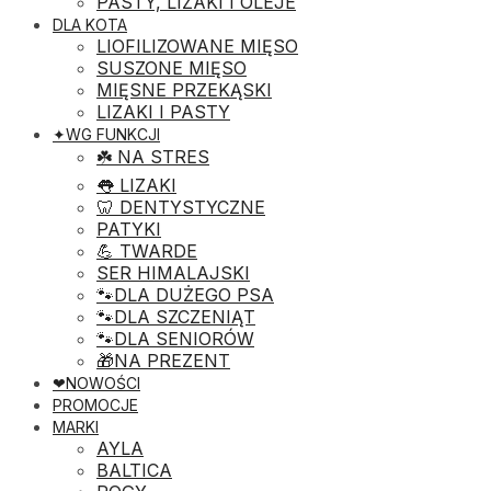
PASTY, LIZAKI I OLEJE
DLA KOTA
LIOFILIZOWANE MIĘSO
SUSZONE MIĘSO
MIĘSNE PRZEKĄSKI
LIZAKI I PASTY
✦WG FUNKCJI
☘️ NA STRES
👅 LIZAKI
🦷 DENTYSTYCZNE
PATYKI
💪 TWARDE
SER HIMALAJSKI
🐾DLA DUŻEGO PSA
🐾DLA SZCZENIĄT
🐾DLA SENIORÓW
🎁NA PREZENT
❤︎NOWOŚCI
PROMOCJE
MARKI
AYLA
BALTICA