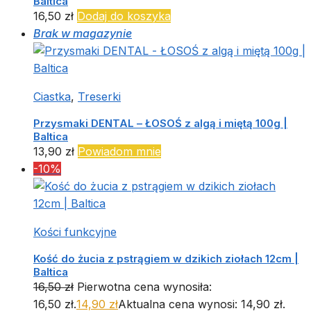
Baltica
16,50
zł
Dodaj do koszyka
Brak w magazynie
Ciastka
,
Treserki
Przysmaki DENTAL – ŁOSOŚ z algą i miętą 100g |
Baltica
13,90
zł
Powiadom mnie
-10%
Kości funkcyjne
Kość do żucia z pstrągiem w dzikich ziołach 12cm |
Baltica
16,50
zł
Pierwotna cena wynosiła:
16,50 zł.
14,90
zł
Aktualna cena wynosi: 14,90 zł.