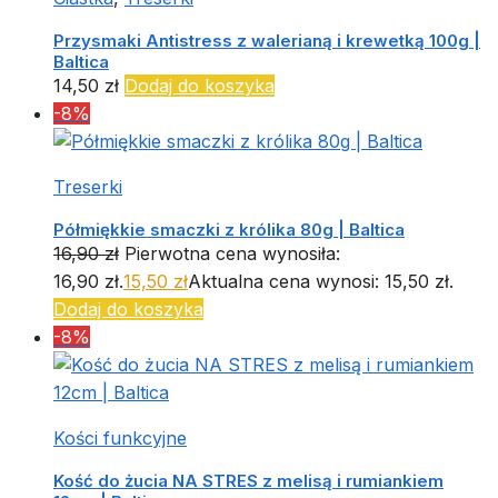
Przysmaki Antistress z walerianą i krewetką 100g |
Baltica
14,50
zł
Dodaj do koszyka
-8%
Treserki
Półmiękkie smaczki z królika 80g | Baltica
16,90
zł
Pierwotna cena wynosiła:
16,90 zł.
15,50
zł
Aktualna cena wynosi: 15,50 zł.
Dodaj do koszyka
-8%
Kości funkcyjne
Kość do żucia NA STRES z melisą i rumiankiem