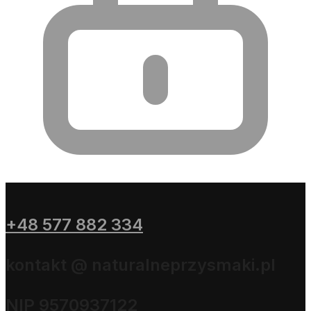
+48 577 882 334
kontakt @ naturalneprzysmaki.pl
NIP 9570937122