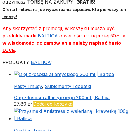
otrzymasz TORBĘ NA ZAKUPY
GRATIS
!
Oferta limitowana, do wyczerpania zapasów.
Kto pierwszy ten
lepszy!
Aby skorzystać z promocji, w koszyku muszą być
produkty marki
BALTICA
o wartości co najmniej 50zł,
a
w wiadomości do zamówienia należy napisać hasło
LOVE
.
PRODUKTY
BALTICA
:
Pasty i musy
,
Suplementy i dodatki
Olej z łososia atlantyckiego 200 ml | Baltica
27,80
zł
Dodaj do koszyka
Ciastka
,
Treserki